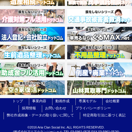
トップ
事業内容
動画作成
専属モデル
会社概要
採用情報
お問い合わせ
プライバシーポリシー
弊社作成画像・データの取り扱いに関して
特定商取引法に基づく表記
©2016
Aria Clan Social Inc.
ALL RIGHTS RESERVED.
(株式会社アリアクランソーシャル TEL.03-5961-0525 FAX.03-5961-0526)