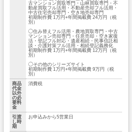
古マンション買取専門・山林買取専門・不
動産買取フル活用・不動産売却フル活用・
中古住宅売却専門・空き地売却専門
初期制作費 1万円+年間掲載費 24万円（税
別）
◯住み替えフル活用・農地買取専門・中古
マンション売却専門・任意売却・空き家復
活・登記フル対応・遺産相続・民事信託相
談・介護対策フル活用・相続登記義務化
初期制作費 1万円+年間掲載費 12万円（税
別）
◯その他のシリーズサイト
初期制作費 1万円+年間掲載費 9万円（税
別）
商品
消費税
代金
以外
の必
要料
金
引渡
お申込みから5営業日
し時
期