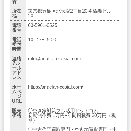
者
所在
東京都豊島区北大塚2丁目20-4 橋義ビル
地
501
電話
03-5961-0525
番号
電話
10:15〜19:00
受付
時間
連絡
info@ariaclan-cosial.com
先メ
ール
アド
レス
ホー
https://ariaclan-cosial.com/
ムペ
ージ
URL
販売
◯空き家対策フル活用ドットコム
価格
初期制作費 1万円+年間掲載費 30万円（税
別）
◯中古住宅買取専門・空き地買取専門・中