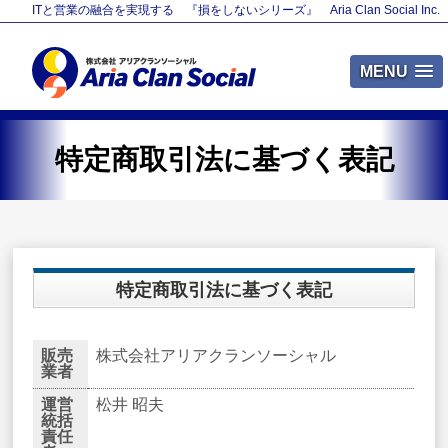
ITと営業の融合を実現する 『損をしないシリーズ』 Aria Clan Social Inc.
MENU
特定商取引法に基づく表記
特定商取引法に基づく表記
販売
株式会社アリアクランソーシャル
業者
運営
松井 昭夫
統括
責任